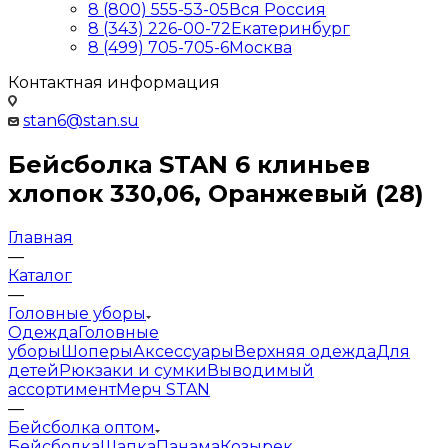
8 (800) 555-53-05
Вся Россия
8 (343) 226-00-72
Екатеринбург
8 (499) 705-705-6
Москва
Контактная информация
stan6@stan.su
Бейсболка STAN 6 клиньев
хлопок 330,06, Оранжевый (28)
Главная
—
Каталог
—
Головные уборы
Одежда
Головные
уборы
Шоперы
Аксессуары
Верхняя одежда
Для
детей
Рюкзаки и сумки
Выводимый
ассортимент
Мерч STAN
—
Бейсболка оптом
Бейсболка
Шапка
Панама
Козырек