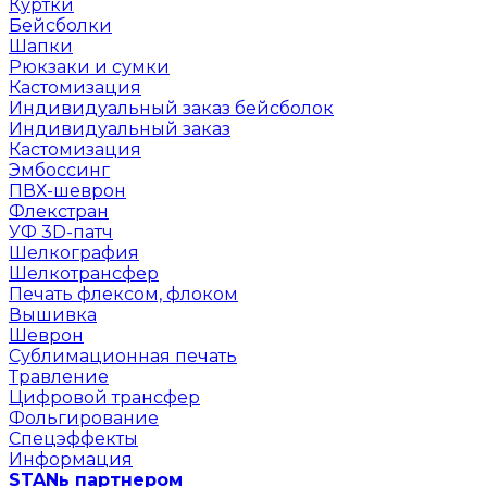
Куртки
Бейсболки
Шапки
Рюкзаки и сумки
Кастомизация
Индивидуальный заказ бейсболок
Индивидуальный заказ
Кастомизация
Эмбоссинг
ПВХ-шеврон
Флекстран
УФ 3D-патч
Шелкография
Шелкотрансфер
Печать флексом, флоком
Вышивка
Шеврон
Сублимационная печать
Травление
Цифровой трансфер
Фольгирование
Спецэффекты
Информация
STANь партнером