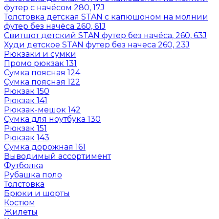
футер с начёсом 280, 17J
Толстовка детская STAN с капюшоном на молнии
футер без начёса 260, 61J
Свитшот детский STAN футер без начёса, 260, 63J
Худи детское STAN футер без начеса 260, 23J
Рюкзаки и сумки
Промо рюкзак 131
Сумка поясная 124
Сумка поясная 122
Рюкзак 150
Рюкзак 141
Рюкзак-мешок 142
Сумка для ноутбука 130
Рюкзак 151
Рюкзак 143
Сумка дорожная 161
Выводимый ассортимент
Футболка
Рубашка поло
Толстовка
Брюки и шорты
Костюм
Жилеты