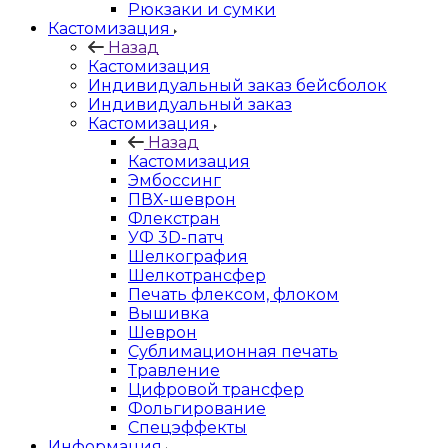
Рюкзаки и сумки
Кастомизация
Назад
Кастомизация
Индивидуальный заказ бейсболок
Индивидуальный заказ
Кастомизация
Назад
Кастомизация
Эмбоссинг
ПВХ-шеврон
Флекстран
УФ 3D-патч
Шелкография
Шелкотрансфер
Печать флексом, флоком
Вышивка
Шеврон
Сублимационная печать
Травление
Цифровой трансфер
Фольгирование
Спецэффекты
Информация