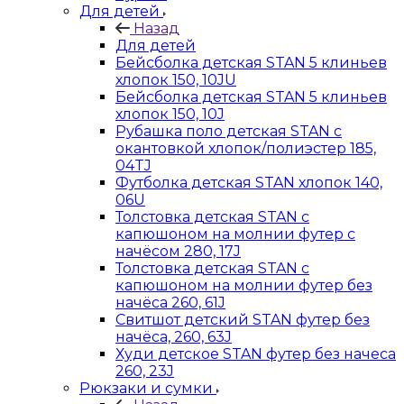
Для детей
Назад
Для детей
Бейсболка детская STAN 5 клиньев
хлопок 150, 10JU
Бейсболка детская STAN 5 клиньев
хлопок 150, 10J
Рубашка поло детская STAN с
окантовкой хлопок/полиэстер 185,
04TJ
Футболка детская STAN хлопок 140,
06U
Толстовка детская STAN с
капюшоном на молнии футер с
начёсом 280, 17J
Толстовка детская STAN с
капюшоном на молнии футер без
начёса 260, 61J
Свитшот детский STAN футер без
начёса, 260, 63J
Худи детское STAN футер без начеса
260, 23J
Рюкзаки и сумки