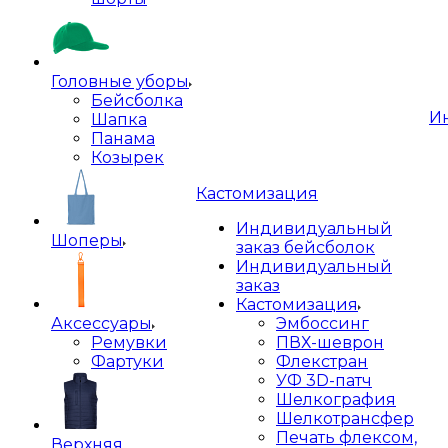
Головные уборы
Бейсболка
И
Шапка
Панама
Козырек
Кастомизация
Индивидуальный
Шоперы
заказ бейсболок
Индивидуальный
заказ
Кастомизация
Аксессуары
Эмбоссинг
Ремувки
ПВХ-шеврон
Фартуки
Флекстран
УФ 3D-патч
Шелкография
Шелкотрансфер
Печать флексом,
Верхняя