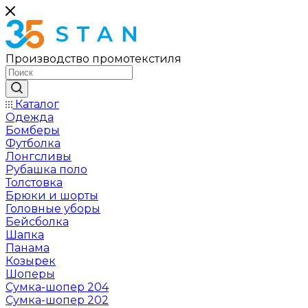
Производство промотекстиля
Каталог
Одежда
Бомберы
Футболка
Лонгсливы
Рубашка поло
Толстовка
Брюки и шорты
Головные уборы
Бейсболка
Шапка
Панама
Козырек
Шоперы
Сумка-шопер 204
Сумка-шопер 202