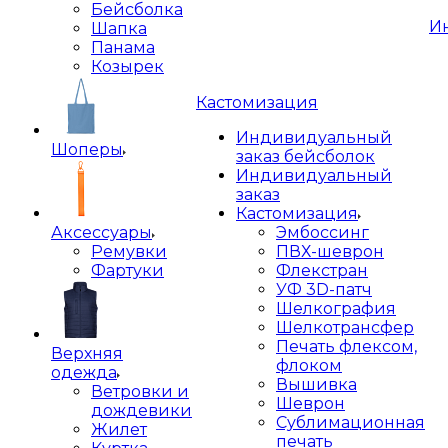
Бейсболка
И
Шапка
Панама
Козырек
Кастомизация
Индивидуальный
Шоперы
заказ бейсболок
Индивидуальный
заказ
Кастомизация
Аксессуары
Эмбоссинг
Ремувки
ПВХ-шеврон
Фартуки
Флекстран
УФ 3D-патч
Шелкография
Шелкотрансфер
Печать флексом,
Верхняя
флоком
одежда
Вышивка
Ветровки и
Шеврон
дождевики
Сублимационная
Жилет
печать