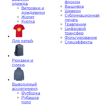
флоком
одежда
Вышивка
Ветровки и
Шеврон
дождевики
Сублимационная
Жилет
печать
Куртка
Травление
Цифровой
трансфер
Фольгирование
Для детей
Спецэффекты
Рюкзаки и
сумки
Выводимый
ассортимент
Футболка
Рубашка
поло